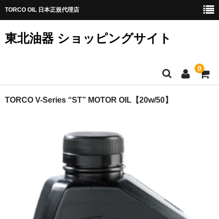
TORCO OIL 日本正規代理店
東北油器 ショッピングサイト
0
TOP
TORCO V-Series “ST” MOTOR OIL【20w/50】
商品ジャンル
オイル
TORCOIL
カート