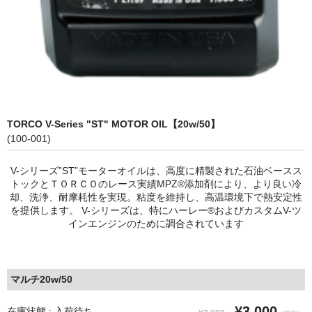
TORCO V-Series "ST" MOTOR OIL【20w/50】
(100-001)
V-シリーズ”ST”モーターオイルは、高度に精製された石油ベースス
トックとＴＯＲＣＯのレース実績MPZ®添加剤により、より良い冷
却、洗浄、耐摩耗性を実現。粘度を維持し、高温環境下で熱安定性
を提供します。 V-シリーズは、特にハーレー®およびカスタムV-ツ
インエンジンのために調合されています
マルチ20w/50
¥3,000
在庫状態 : 入荷待ち